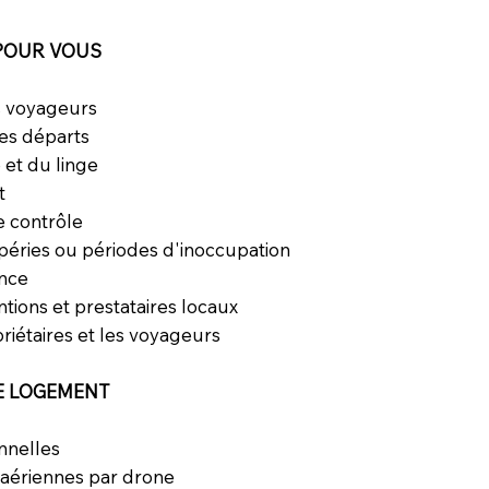
 POUR VOUS
s voyageurs
des départs
et du linge
t
de contrôle
mpéries ou périodes d'inoccupation
ance
ntions et prestataires locaux
riétaires et les voyageurs
E LOGEMENT
nnelles
s aériennes par drone