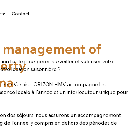
es
Contact
 management of
erty
on fiable pour gérer, surveiller et valoriser votre
tre location saisonnière ?
rma
rienne Vanoise, ORIZON HMV accompagne les
ésence locale à l'année et un interlocuteur unique pour
tion des séjours, nous assurons un accompagnement
ng de l'année, y compris en dehors des périodes de