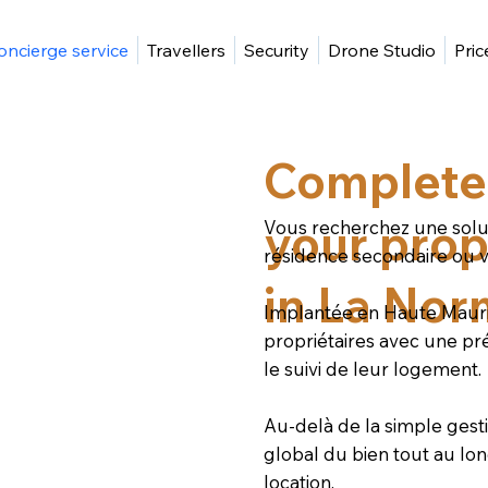
oncierge service
Travellers
Security
Drone Studio
Pric
Complete
your prop
Vous recherchez une soluti
résidence secondaire ou vo
in La No
Implantée en Haute Mau
propriétaires avec une pr
le suivi de leur logement.
Au-delà de la simple ges
global du bien tout au lo
location.